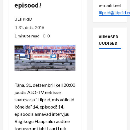
episood!
e-maili teel
liiprid@liiprid.e
LIIPRID
31. dets. 2015
1 minute read
0
VIIMASED
UUDISED
22.
septembri
vaheraport
Rein
Täna, 31. detsembril kell 20:00
Riisaluga:
jõudis ALO-TV eetrisse
riigil on
saatesarja “Liiprid, mis võiksid
täna
kõnelda” 14. episood! 14.
teised
episoodis annavad intervjuu
prioriteedid
Riigikogu Haapsalu raudtee
kui
toetusgrupi juht Lauri Luik,