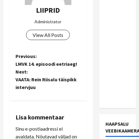
reaalset
LIIPRID
võimalust,
et
Administrator
Haapsalu
View All Posts
ja
Rohuküla
saavad
P
Previous:
raudtee
LMVK 14. episoodi eetriaeg!
lähemas
o
Next:
tulevikus
VAATA: Rein Riisalu täispikk
s
kui me
intervjuu
oskame
t
uskuda
n
Lisa kommentaar
a
HAAPSALU
Sinu e-postiaadressi ei
VEEBIKAAMER
v
avaldata.
Nõutavad väljad on