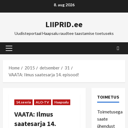
Skip
8. aug 2026
to
content
LIIPRID.ee
Uudisteportaal Haapsalu raudtee taastamise toetuseks
Primary
Menu
Home
2015
detsember
31
VAATA: Ilmus saatesarja 14. episood!
TOIMETUS
14.seeria
ALO-TV
Haapsalu
Toimetusega
VAATA: Ilmus
saate
saatesarja 14.
ühendust