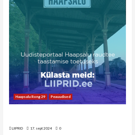
Haapsalu Rong 29
Peauudised
Pühapäevasel pärastlõunal esineb rongi
ootajatele ansambel Kratt
LIIPRID
17. sept 2024
0