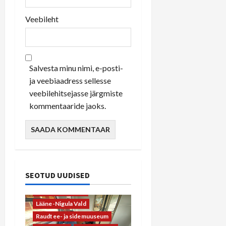
Veebileht
Salvesta minu nimi, e-posti-
ja veebiaadress sellesse
veebilehitsejasse järgmiste
kommentaaride jaoks.
SEOTUD UUDISED
Haapsalu
Haapsalu raudtee
Lääne-Nigula Vald
Raudtee- ja sidemuuseum