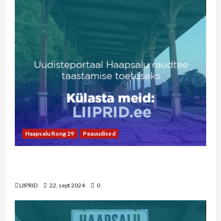
Haapsalu Rong 29
Peauudised
LIIPRID.ee video | 29 aastat viimasest Haapsalu
rongist
LIIPRID
22. sept 2024
0