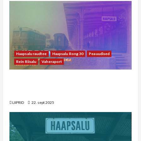
Haapsalu raudtee
Haapsalu Rong 30
Peauudised
Rein Riisalu
Vaheraport
22. septembri vaheraport Rein Riisaluga: riigil
on täna teised prioriteedid kui Haapsalu
raudtee arendamine
LIIPRID
22. sept 2025