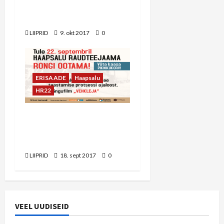
Riigikogu koosseisu
valimistest
LIIPRID
9. okt 2017
0
ERISAADE
Haapsalu
HR22
Reedel toimub Haapsalu
raudteejaamas rongi
ootamine
LIIPRID
18. sept 2017
0
VEEL UUDISEID