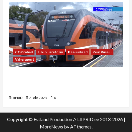
CO2 rahad
Liikuvusreform
Peauudised
Rein Riisalu
Vaheraport
Vaheraport Rein Riisaluga: Haapsalu raudtee
rahastamine võiks tulla liikuvusreformi CO2
vahenditest
LIIPRID
3. okt 2023
0
Copyright © Estland Production // LIIPRID.ee 2013-2026
|
MoreNews
by AF themes.