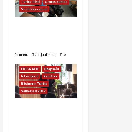
Turba-Risti
Urmas Sukles
Veebiintervjuud
Urmas Sukles raudtee
ehituse lõpetamisest: me
olime pettunud ja oleme
siiani väga pettunud
LIIPRID
31. juuli 2023
0
ERISAADE
Haapsalu
Intervjuud
Raudtee
Riisipere-Turba
Valimised 2017
Peaminister Jüri Ratas:
Raudtee tulek Haapsallu
ja Rohukülla sõltub
neljateistkümnenda