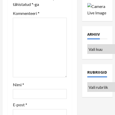
tähistatud
*
-ga
i
Kommenteeri
*
g
a
ARHIIV
t
Arhiiv
i
o
n
RUBRIIGID
Nimi
*
Rubriigid
E-post
*