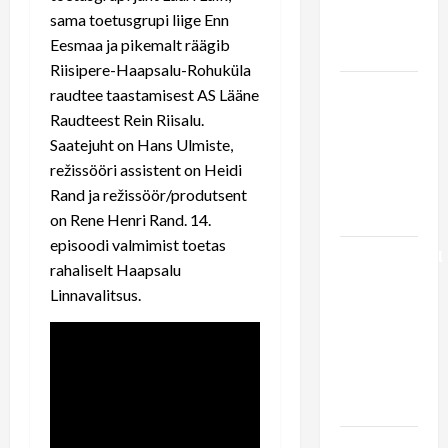
Haapsalu
sama toetusgrupi liige Enn
raudtee
Eesmaa ja pikemalt räägib
arendamine
Riisipere-Haapsalu-Rohuküla
LIIPRID.ee
raudtee taastamisest AS Lääne
video | 29
Raudteest Rein Riisalu.
aastat
Saatejuht on Hans Ulmiste,
viimasest
režissööri assistent on Heidi
Haapsalu
Rand ja režissöör/produtsent
rongist
on Rene Henri Rand. 14.
episoodi valmimist toetas
Pühapäevasel
rahaliselt Haapsalu
pärastlõunal
Linnavalitsus.
esineb
rongi
ootajatele
ansambel
Kratt
Vaheraport