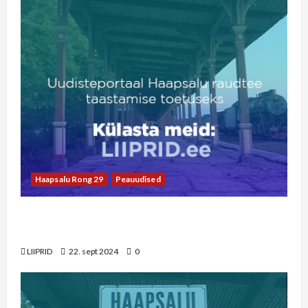
Haapsalu Rong 29
Peauudised
LIIPRID.ee video | 29 aastat viimasest Haapsalu
rongist
LIIPRID
22. sept 2024
0