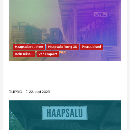
Haapsalu raudtee
Haapsalu Rong 30
Peauudised
Rein Riisalu
Vaheraport
22. septembri vaheraport Rein Riisaluga: riigil
on täna teised prioriteedid kui Haapsalu
raudtee arendamine
LIIPRID
22. sept 2025