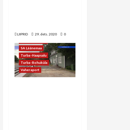
Risti raudteelõik, 2021.
aasta lõpuks võiksid olla
kuni Rohukülani projektid
valmis
AS Eesti Raudtee
Raudtee
Rein Riisalu
LIIPRID
29. dets. 2020
0
Riisipere-Turba
SA Läänemaa
Turba-Haapsalu
Turba-Rohuküla
Vaheraport
LIIPRID.ee INTERVJUU
REIN RIISALUGA:
Riisipere-Turba
raudteelõik on valmimas,
käimas on
keskkonnamõjude
hindamine Rohuküla