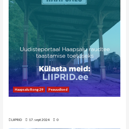
Haapsalu Rong 29
Peauudised
Pühapäevasel pärastlõunal esineb rongi
ootajatele ansambel Kratt
LIIPRID
17. sept 2024
0