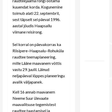
raudteejaama rongi ootama
Rein
kuuendat korda. Kogunemine
Riisaluga:
toimub alati 22. septembril,
Haapsalu
sest täpselt sel päeval 1996.
raudtee
aastal jõudis Haapsallu
rahastamine
viimane reisirong.
võiks tulla
liikuvusreform
Sel korral on päevakorras ka
CO2
Riisipere–Haapsalu–Rohuküla
vahenditest
raudtee teemaplaneering,
mille Lääne maavanem võttis
Liiprid.ee
vastu 29. juulil. Läinud
video |
neljapäeval lõppes planeeringu
Regionaalmini
avalik väljapanek.
Madis
Kallas
Kell 16 annab maavanem
rongi
Neeme Suur ülevaate
ootajatele:
maavalitsuse tegemistest
mina näen
raudtee taastamisel ja