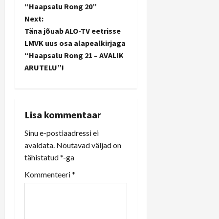
o
“Haapsalu Rong 20”
Next:
s
Täna jõuab ALO-TV eetrisse
t
LMVK uus osa alapealkirjaga
“Haapsalu Rong 21 – AVALIK
n
ARUTELU”!
a
v
Lisa kommentaar
i
Sinu e-postiaadressi ei
avaldata.
Nõutavad väljad on
g
tähistatud
*
-ga
a
Kommenteeri
*
t
i