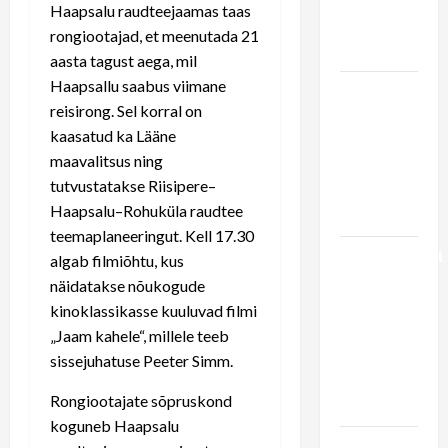
Haapsalu
Haapsalu raudteejaamas taas
raudtee
rongiootajad, et meenutada 21
arendamine
aasta tagust aega, mil
Haapsallu saabus viimane
LIIPRID.ee
reisirong. Sel korral on
video | 29
kaasatud ka Lääne
aastat
maavalitsus ning
viimasest
tutvustatakse Riisipere–
Haapsalu
Haapsalu–Rohuküla raudtee
rongist
teemaplaneeringut. Kell 17.30
Pühapäevasel
algab filmiõhtu, kus
pärastlõunal
näidatakse nõukogude
esineb
kinoklassikasse kuuluvad filmi
rongi
„Jaam kahele“, millele teeb
ootajatele
sissejuhatuse Peeter Simm.
ansambel
Rongiootajate sõpruskond
Kratt
koguneb Haapsalu
Vaheraport