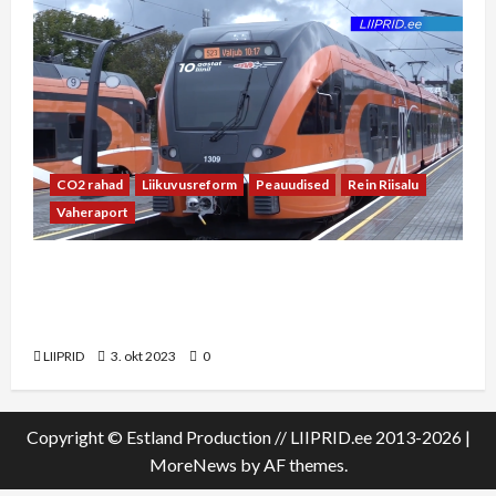
CO2 rahad
Liikuvusreform
Peauudised
Rein Riisalu
Vaheraport
Vaheraport Rein Riisaluga: Haapsalu raudtee
rahastamine võiks tulla liikuvusreformi CO2
vahenditest
LIIPRID
3. okt 2023
0
Copyright © Estland Production // LIIPRID.ee 2013-2026
|
MoreNews
by AF themes.