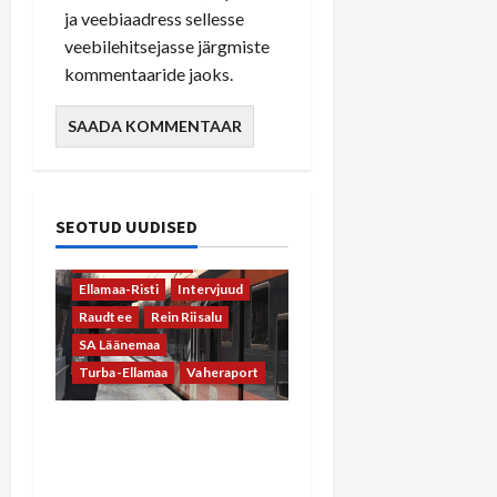
ja veebiaadress sellesse
veebilehitsejasse järgmiste
kommentaaride jaoks.
SEOTUD UUDISED
AS Eesti Raudtee
Ellamaa-Risti
Intervjuud
Raudtee
Rein Riisalu
SA Läänemaa
Turba-Ellamaa
Vaheraport
LIIPRID.ee 2020
aastalõpu intervjuu Rein
Riisaluga: töös on Turba-