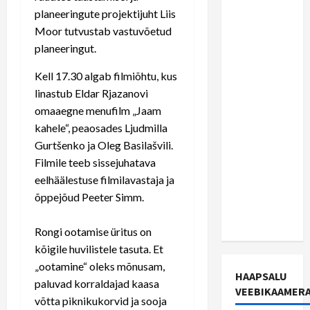
reaalset
planeeringute projektijuht Liis
võimalust,
Moor tutvustab vastuvõetud
et
planeeringut.
Haapsalu
Kell 17.30 algab filmiõhtu, kus
ja
linastub Eldar Rjazanovi
Rohuküla
omaaegne menufilm „Jaam
saavad
kahele“, peaosades Ljudmilla
raudtee
Gurtšenko ja Oleg Basilašvili.
lähemas
Filmile teeb sissejuhatava
tulevikus
eelhäälestuse filmilavastaja ja
kui me
õppejõud Peeter Simm.
oskame
uskuda
Rongi ootamise üritus on
kõigile huvilistele tasuta. Et
„ootamine“ oleks mõnusam,
HAAPSALU
paluvad korraldajad kaasa
VEEBIKAAMER
võtta piknikukorvid ja sooja