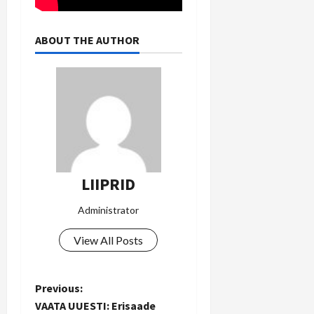
ABOUT THE AUTHOR
LIIPRID
Administrator
View All Posts
P
Previous:
VAATA UUESTI: Erisaade