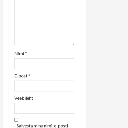
o
n
Nimi
*
E-post
*
Veebileht
Salvesta minu nimi, e-posti-