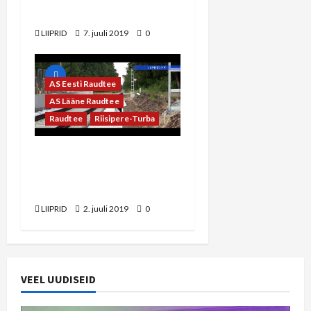
suunal
LIIPRID
7. juuli 2019
0
AS Eesti Raudtee
AS Lääne Raudtee
Raudtee
Riisipere-Turba
LIIPRID.ee VIDEO |
Raudteerööpad jõudsid
Turbasse
LIIPRID
2. juuli 2019
0
VEEL UUDISEID