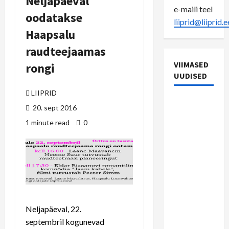
Neljapäeval
e-maili teel
oodatakse
liiprid@liiprid.e
Haapsalu
raudteejaamas
VIIMASED
rongi
UUDISED
LIIPRID
22.
20. sept 2016
septembri
1 minute read
0
vaheraport
Rein
Riisaluga:
riigil on
täna
teised
prioriteedid
Neljapäeval, 22.
kui
septembril kogunevad