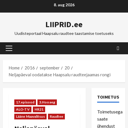
Skip
8. aug 2026
to
content
LIIPRID.ee
Uudisteportaal Haapsalu raudtee taastamise toetuseks
Primary
Menu
Home
2016
september
20
Neljapäeval oodatakse Haapsalu raudteejaamas rongi
TOIMETUS
17.episood
3.Hooaeg
ALO-TV
HR21
Toimetusega
Lääne Maavalitsus
Raudtee
saate
ühendust