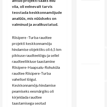
antud projekti saaks ellu
Vaheraport
viia, oli eelnevalt tarvis
Rein
teostada keskkonnamõjude
Riisaluga:
analüüs, mis nüüdseks on
Haapsalu
valminud ja avalikustatud.
raudtee
rahastamine
Riisipere -Turba raudtee
võiks tulla
projekti keskkonnamõju
liikuvusreform
hindamise objektiks oli 6,5 km
CO2
pikkuse raudteelõigu ja sellel
vahenditest
raudteeliikluse taastamine
Riisipere-Haapsalu-Rohuküla
Liiprid.ee
raudtee Riisipere-Turba
video |
vahelisel lõigul.
Regionaalmini
Keskkonnamõju hindamise
Madis
peamiseks eesmärgiks oli
Kallas
kirjeldada raudtee
rongi
taastamisega seotud
ootajatele: