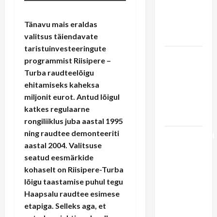
kui
Haapsalu
Tänavu mais eraldas
raudtee
valitsus täiendavate
arendamine
taristuinvesteeringute
LIIPRID.ee
programmist Riisipere –
video | 29
Turba raudteelõigu
aastat
ehitamiseks kaheksa
viimasest
miljonit eurot. Antud lõigul
Haapsalu
katkes regulaarne
rongist
rongiliiklus juba aastal 1995
ning raudtee demonteeriti
Pühapäevasel
aastal 2004. Valitsuse
pärastlõunal
seatud eesmärkide
esineb
kohaselt on Riisipere-Turba
rongi
lõigu taastamise puhul tegu
ootajatele
Haapsalu raudtee esimese
ansambel
etapiga. Selleks aga, et
Kratt