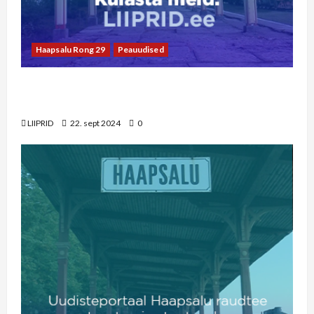
Haapsalu Rong 29
Peauudised
LIIPRID.ee video | 29 aastat viimasest Haapsalu
rongist
LIIPRID
22. sept 2024
0