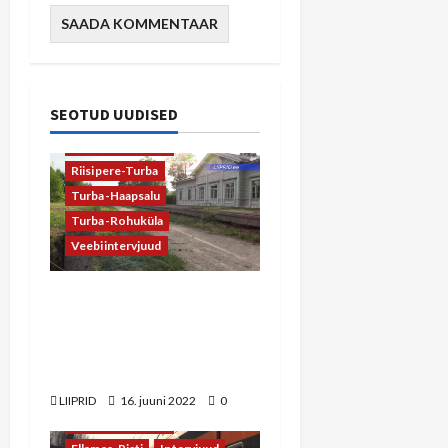
SEOTUD UUDISED
AS Eesti Raudtee
Riisipere-Turba
Turba-Haapsalu
Turba-Rohuküla
Veebiintervjuud
LIIPRID.ee intervjuu Riho
Vjatkiniga: raudteelõik
Ristini on plaanis valmis
saada 2024. aasta lõpuks
LIIPRID
16. juuni 2022
0
AS Eesti Raudtee