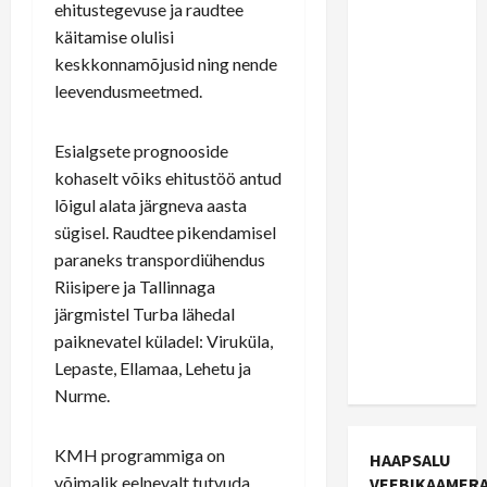
ehitustegevuse ja raudtee
mina näen
käitamise olulisi
reaalset
keskkonnamõjusid ning nende
võimalust,
leevendusmeetmed.
et
Haapsalu
Esialgsete prognooside
ja
kohaselt võiks ehitustöö antud
Rohuküla
lõigul alata järgneva aasta
saavad
sügisel. Raudtee pikendamisel
raudtee
paraneks transpordiühendus
lähemas
Riisipere ja Tallinnaga
tulevikus
järgmistel Turba lähedal
kui me
paiknevatel küladel: Viruküla,
oskame
Lepaste, Ellamaa, Lehetu ja
uskuda
Nurme.
KMH programmiga on
HAAPSALU
võimalik eelnevalt tutvuda
VEEBIKAAMER