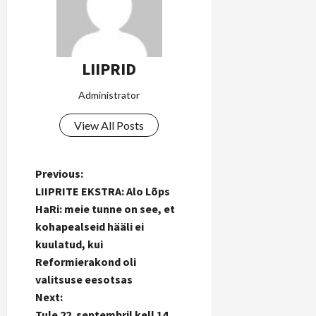
LIIPRID
Administrator
View All Posts
P
Previous:
LIIPRITE EKSTRA: Alo Lõps
o
HaRi: meie tunne on see, et
kohapealseid hääli ei
s
kuulatud, kui
t
Reformierakond oli
valitsuse eesotsas
n
Next:
Tule 22. septembril kell 14