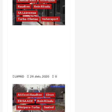
Ellamaa-Risti
Intervjuud
Raudtee
Rein Riisalu
SA Läänemaa
Turba-Ellamaa
Vaheraport
LIIPRID.ee 2020
aastalõpu intervjuu Rein
Riisaluga: töös on Turba-
Risti raudteelõik, 2021.
aasta lõpuks võiksid olla
kuni Rohukülani projektid
valmis
LIIPRID
29. dets. 2020
0
AS Eesti Raudtee
Elron
ERISAADE
Rein Riisalu
Riisipere-Turba
Saated