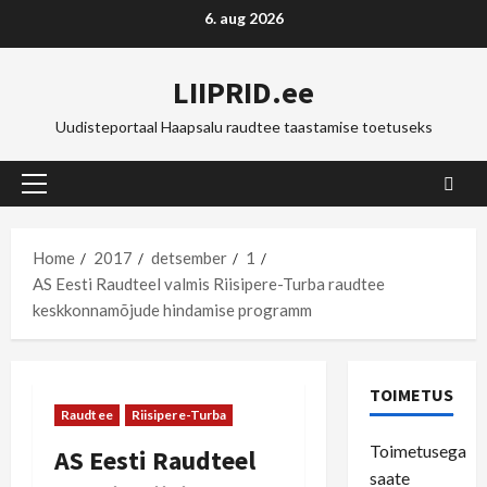
Skip
6. aug 2026
to
content
LIIPRID.ee
Uudisteportaal Haapsalu raudtee taastamise toetuseks
Primary
Menu
Home
2017
detsember
1
AS Eesti Raudteel valmis Riisipere-Turba raudtee
keskkonnamõjude hindamise programm
TOIMETUS
Raudtee
Riisipere-Turba
Toimetusega
AS Eesti Raudteel
saate