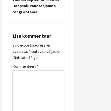
a
Haapsalu raudteejaama
rongi ootama!
v
i
g
Lisa kommentaar
a
Sinu e-postiaadressi ei
avaldata.
Nõutavad väljad on
t
tähistatud
*
-ga
i
Kommenteeri
*
o
n