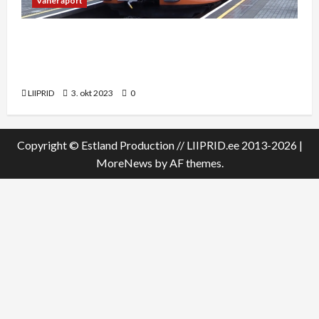
Vaheraport
Vaheraport Rein Riisaluga: Haapsalu raudtee
rahastamine võiks tulla liikuvusreformi CO2
vahenditest
LIIPRID
3. okt 2023
0
Copyright © Estland Production // LIIPRID.ee 2013-2026
|
MoreNews
by AF themes.