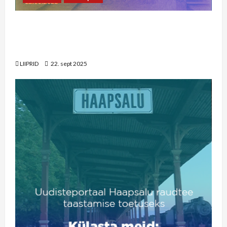
22. septembri vaheraport Rein Riisaluga: riigil
on täna teised prioriteedid kui Haapsalu
raudtee arendamine
LIIPRID
22. sept 2025