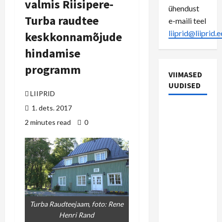
valmis Riisipere-
ühendust
Turba raudtee
e-maili teel
liiprid@liiprid.e
keskkonnamõjude
hindamise
programm
VIIMASED
UUDISED
LIIPRID
1. dets. 2017
22.
2 minutes read
0
septembri
vaheraport
Rein
Riisaluga:
riigil on
täna
teised
Turba Raudteejaam, foto: Rene
prioriteedid
Henri Rand