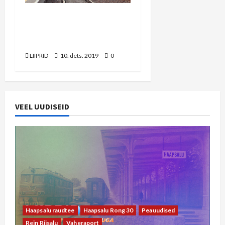
LIIPRID.ee ERISAADE |
Riisipere-Turba raudtee
taasavamine
LIIPRID
10. dets. 2019
0
VEEL UUDISEID
Haapsalu raudtee
Haapsalu Rong 30
Peauudised
Rein Riisalu
Vaheraport