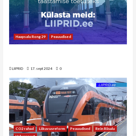
Haapsalu Rong 29
Peauudised
Pühapäevasel pärastlõunal esineb rongi
ootajatele ansambel Kratt
LIIPRID
17. sept 2024
0
CO2 rahad
Liikuvusreform
Peauudised
Rein Riisalu