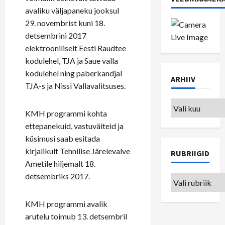
avaliku väljapaneku jooksul
29. novembrist kuni 18.
detsembrini 2017
elektrooniliselt Eesti Raudtee
kodulehel, TJA ja Saue valla
kodulehel ning paberkandjal
ARHIIV
TJA-s ja Nissi Vallavalitsuses.
Arhiiv
KMH programmi kohta
ettepanekuid, vastuväiteid ja
küsimusi saab esitada
kirjalikult Tehnilise Järelevalve
RUBRIIGID
Ametile hiljemalt 18.
detsembriks 2017.
Rubriigid
KMH programmi avalik
arutelu toimub 13. detsembril