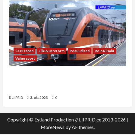
CO2 rahad
Liikuvusreform
Peauudised
Rein Riisalu
Vaheraport
Vaheraport Rein Riisaluga: Haapsalu raudtee
rahastamine võiks tulla liikuvusreformi CO2
vahenditest
LIIPRID
3. okt 2023
0
Copyright © Estland Production // LIIPRID.ee 2013-2026
|
MoreNews
by AF themes.