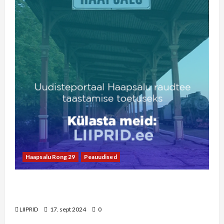
Haapsalu Rong 29
Peauudised
Pühapäevasel pärastlõunal esineb rongi
ootajatele ansambel Kratt
LIIPRID
17. sept 2024
0