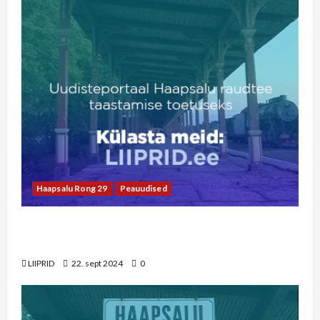
Haapsalu Rong 29
Peauudised
LIIPRID.ee video | 29 aastat viimasest Haapsalu
rongist
LIIPRID
22. sept 2024
0