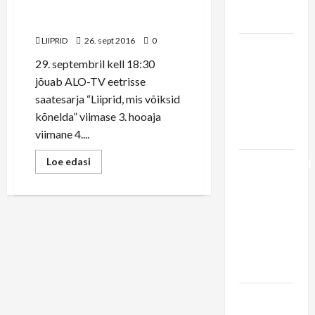
raudtee
ALO-TV eetrisse meie
arendamine
viimane saade!
LIIPRID
26. sept 2016
0
LIIPRID.ee
29. septembril kell 18:30
video | 29
jõuab ALO-TV eetrisse
aastat
saatesarja “Liiprid, mis võiksid
viimasest
kõnelda” viimase 3. hooaja
Haapsalu
viimane 4....
rongist
Read
Loe edasi
Pühapäevasel
more
pärastlõunal
about
Neljapäeval
esineb
kell
18:30
rongi
jõuab
ALO-
ootajatele
TV
eetrisse
ansambel
meie
Kratt
viimane
saade!
Vaheraport
Rein