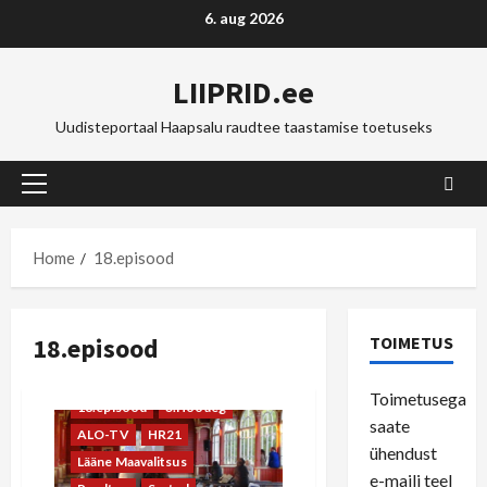
Skip
6. aug 2026
to
content
LIIPRID.ee
Uudisteportaal Haapsalu raudtee taastamise toetuseks
Primary
Menu
Home
18.episood
18.episood
TOIMETUS
Toimetusega
18.episood
3.Hooaeg
saate
ALO-TV
HR21
ühendust
Lääne Maavalitsus
e-maili teel