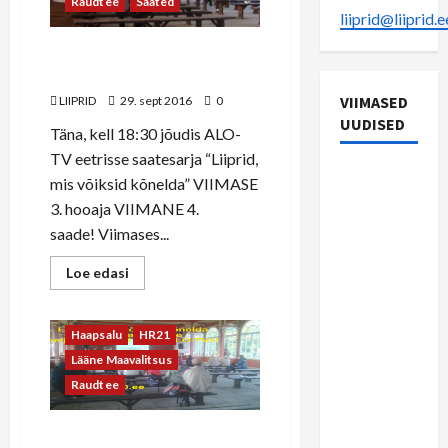
Raudtee
Saated
liiprid@liiprid.e
VAATA UUESTI: 3. hooaja
viimane 4. saade
VIIMASED
LIIPRID
29. sept 2016
0
UUDISED
Täna, kell 18:30 jõudis ALO-
TV eetrisse saatesarja “Liiprid,
22.
mis võiksid kõnelda” VIIMASE
septembri
3. hooaja VIIMANE 4.
vaheraport
saade! Viimases...
Rein
Read
Loe edasi
Riisaluga:
more
18.episood
3.Hooaeg
riigil on
about
ALO-TV
Arutelu
VAATA
täna
UUESTI:
Haapsalu
HR21
3.
teised
hooaja
Lääne Maavalitsus
viimane
prioriteedid
4.
Raudtee
saade
kui
Haapsalu
Neljapäeval kell 18:30 jõuab