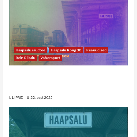
Haapsalu raudtee
Haapsalu Rong 30
Peauudised
Rein Riisalu
Vaheraport
22. septembri vaheraport Rein Riisaluga: riigil
on täna teised prioriteedid kui Haapsalu
raudtee arendamine
LIIPRID
22. sept 2025