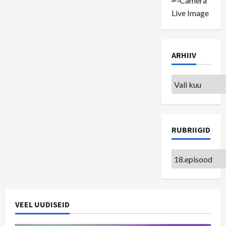
ARHIIV
Arhiiv
RUBRIIGID
Rubriigid
VEEL UUDISEID